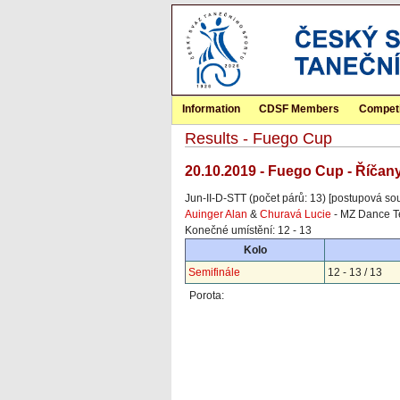
Information
CDSF Members
Competi
Results - Fuego Cup
20.10.2019 - Fuego Cup - Říčan
Jun-II-D-STT (počet párů: 13) [postupová so
Auinger Alan
&
Churavá Lucie
- MZ Dance T
Konečné umístění: 12 - 13
Kolo
Semifinále
12 - 13 / 13
Porota: