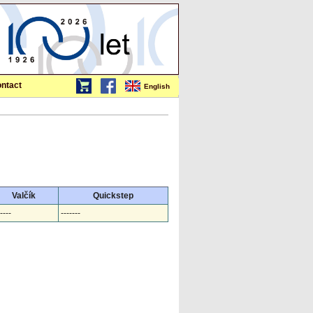
ntact
English
Valčík
Quickstep
----
-------