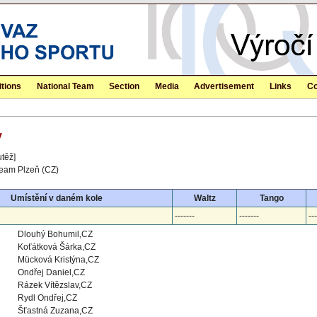
tions
National Team
Section
Media
Advertisement
Links
Co
y
utěž]
eam Plzeň (CZ)
Umístění v daném kole
Waltz
Tango
-------
-------
---
Dlouhý Bohumil,CZ
Koťátková Šárka,CZ
Mücková Kristýna,CZ
Ondřej Daniel,CZ
Rázek Vítězslav,CZ
Rydl Ondřej,CZ
Šťastná Zuzana,CZ