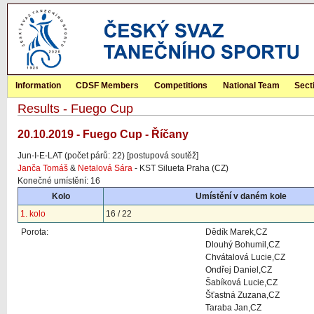
Information
CDSF Members
Competitions
National Team
Sect
Results - Fuego Cup
20.10.2019 - Fuego Cup - Říčany
Jun-I-E-LAT (počet párů: 22) [postupová soutěž]
Janča Tomáš
&
Netalová Sára
- KST Silueta Praha (CZ)
Konečné umístění: 16
Kolo
Umístění v daném kole
1. kolo
16 / 22
Porota:
Dědík Marek,CZ
Dlouhý Bohumil,CZ
Chvátalová Lucie,CZ
Ondřej Daniel,CZ
Šabíková Lucie,CZ
Šťastná Zuzana,CZ
Taraba Jan,CZ