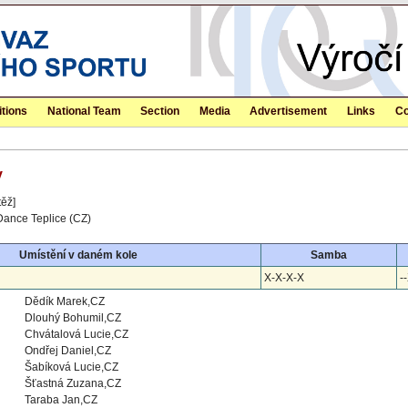
tions
National Team
Section
Media
Advertisement
Links
Co
y
těž]
 Dance Teplice (CZ)
Umístění v daném kole
Samba
X-X-X-X
-
Dědík Marek,CZ
Dlouhý Bohumil,CZ
Chvátalová Lucie,CZ
Ondřej Daniel,CZ
Šabíková Lucie,CZ
Šťastná Zuzana,CZ
Taraba Jan,CZ