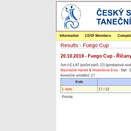
Information
CDSF Members
Competi
Results - Fuego Cup
20.10.2019 - Fuego Cup - Říčan
Jun-I-E-LAT (počet párů: 22) [postupová sou
Macháček Hynek
&
Hrubešová Ema
- Styl -
Konečné umístění: 17
Kolo
1. kolo
17 / 22
Porota: