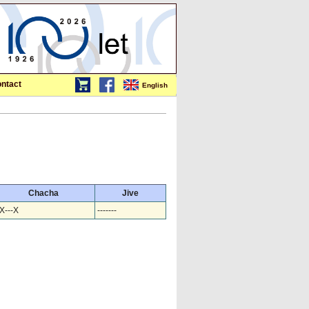
ntact
English
Chacha
Jive
-X---X
-------