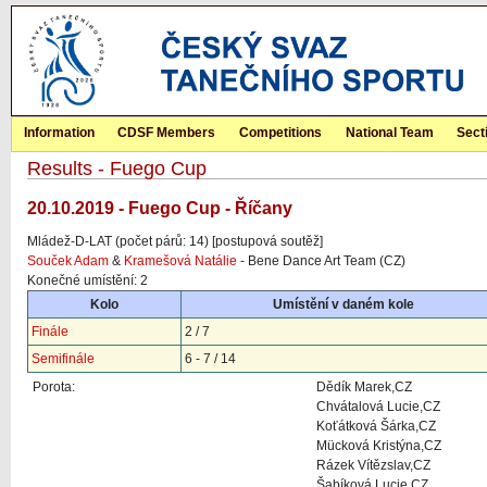
Information
CDSF Members
Competitions
National Team
Sect
Results - Fuego Cup
20.10.2019 - Fuego Cup - Říčany
Mládež-D-LAT (počet párů: 14) [postupová soutěž]
Souček Adam
&
Kramešová Natálie
- Bene Dance Art Team (CZ)
Konečné umístění: 2
Kolo
Umístění v daném kole
Finále
2 / 7
Semifinále
6 - 7 / 14
Porota:
Dědík Marek,CZ
Chvátalová Lucie,CZ
Koťátková Šárka,CZ
Mücková Kristýna,CZ
Rázek Vítězslav,CZ
Šabíková Lucie,CZ