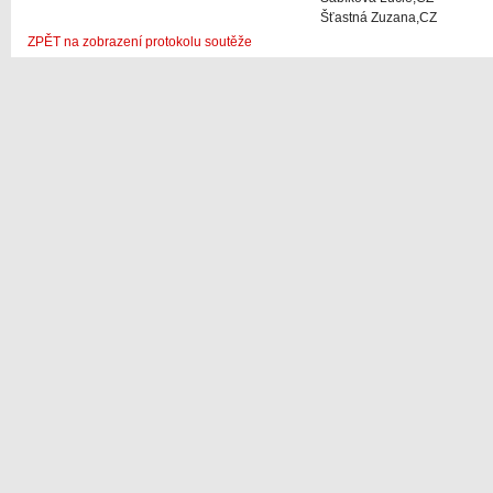
Šťastná Zuzana,CZ
ZPĚT na zobrazení protokolu soutěže