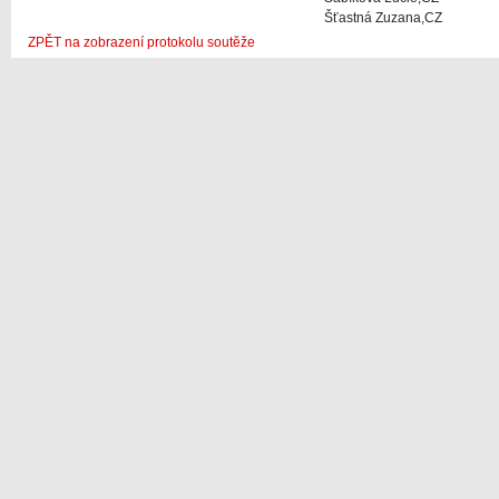
Šťastná Zuzana,CZ
ZPĚT na zobrazení protokolu soutěže