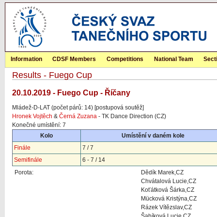
Information
CDSF Members
Competitions
National Team
Sect
Results - Fuego Cup
20.10.2019 - Fuego Cup - Říčany
Mládež-D-LAT (počet párů: 14) [postupová soutěž]
Hronek Vojtěch
&
Černá Zuzana
- TK Dance Direction (CZ)
Konečné umístění: 7
Kolo
Umístění v daném kole
Finále
7 / 7
Semifinále
6 - 7 / 14
Porota:
Dědík Marek,CZ
Chvátalová Lucie,CZ
Koťátková Šárka,CZ
Mücková Kristýna,CZ
Rázek Vítězslav,CZ
Šabíková Lucie,CZ