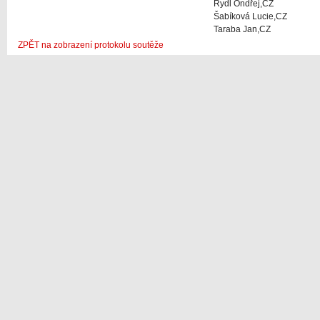
Rydl Ondřej,CZ
Šabíková Lucie,CZ
Taraba Jan,CZ
ZPĚT na zobrazení protokolu soutěže