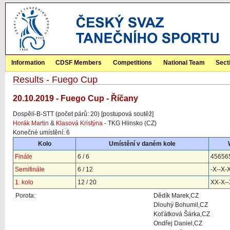
Information
CDSF Members
Competitions
National Team
Sect
Results - Fuego Cup
20.10.2019 - Fuego Cup - Říčany
Dospělí-B-STT (počet párů: 20) [postupová soutěž]
Horák Martin
&
Klasová Kristýna
- TKG Hlinsko (CZ)
Konečné umístění: 6
Kolo
Umístění v daném kole
Finále
6 / 6
45656
Semifinále
6 / 12
-X--X-
1. kolo
12 / 20
XX-X--
Porota:
Dědík Marek,CZ
Dlouhý Bohumil,CZ
Koťátková Šárka,CZ
Ondřej Daniel,CZ