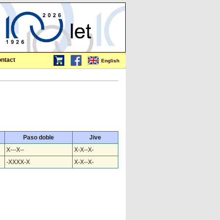
ntact
English
Paso doble
Jive
X---X--
X-X--X-
-XXXX-X
X-X--X-