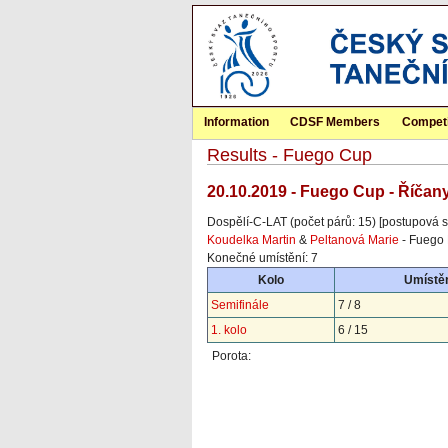
Information
CDSF Members
Competi
Results - Fuego Cup
20.10.2019 - Fuego Cup - Říčan
Dospělí-C-LAT (počet párů: 15) [postupová s
Koudelka Martin
&
Peltanová Marie
- Fuego 
Konečné umístění: 7
Kolo
Umístěn
Semifinále
7 / 8
1. kolo
6 / 15
Porota: