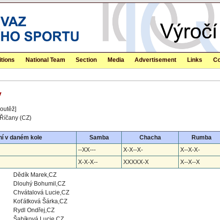
tions
National Team
Section
Media
Advertisement
Links
Co
y
outěž]
Říčany (CZ)
í v daném kole
Samba
Chacha
Rumba
--XX---
X-X--X-
X--X-X-
X-X-X--
XXXXX-X
X--X--X
Dědík Marek,CZ
Dlouhý Bohumil,CZ
Chvátalová Lucie,CZ
Koťátková Šárka,CZ
Rydl Ondřej,CZ
Šabíková Lucie,CZ