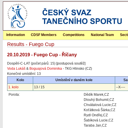
Information
CDSF Members
Competitions
National Team
Sect
Results - Fuego Cup
20.10.2019 - Fuego Cup - Říčany
Dospělí-C-LAT (počet párů: 15) [postupová soutěž]
Voda Lukáš
&
Boguajová Dominika
- TKG Hlinsko (CZ)
Konečné umístění: 13
Kolo
Umístění v daném kole
Sa
1. kolo
13 / 15
--X----
Porota:
Dědík Marek,CZ
Dlouhý Bohumil,CZ
Chvátalová Lucie,CZ
Koťátková Šárka,CZ
Rydl Ondřej,CZ
Šabíková Lucie,CZ
Taraba Jan,CZ