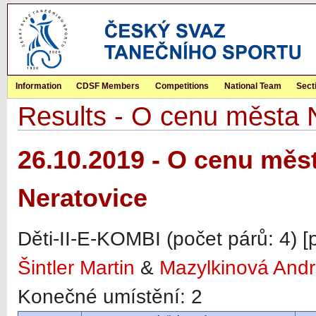
Information
CDSF Members
Competitions
National Team
Sect
Results - O cenu města N
26.10.2019 - O cenu měst
Neratovice
Děti-II-E-KOMBI (počet párů: 4) 
Šintler Martin
&
Mazylkinová And
Konečné umístění: 2