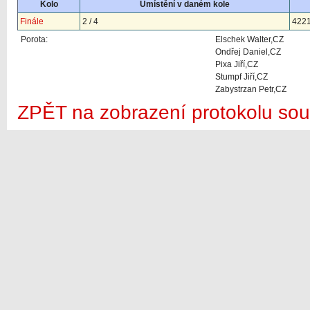
Kolo
Umístění v daném kole
Finále
2 / 4
422
Porota:
Elschek Walter,CZ
Ondřej Daniel,CZ
Pixa Jiří,CZ
Stumpf Jiří,CZ
Zabystrzan Petr,CZ
ZPĚT na zobrazení protokolu sou