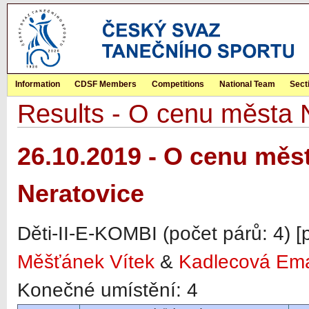
Information
CDSF Members
Competitions
National Team
Sect
Results - O cenu města N
26.10.2019 - O cenu měst
Neratovice
Děti-II-E-KOMBI (počet párů: 4) 
Měšťánek Vítek
&
Kadlecová Em
Konečné umístění: 4