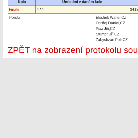
Kolo
Umístění v daném kole
Finále
4 / 4
341
Porota:
Elschek Walter,CZ
Ondřej Daniel,CZ
Pixa Jiří,CZ
Stumpf Jiří,CZ
Zabystrzan Petr,CZ
ZPĚT na zobrazení protokolu sou