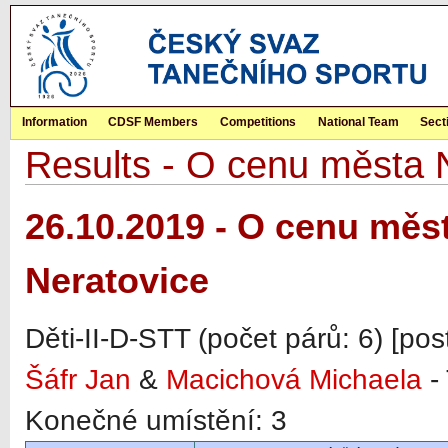
Information
CDSF Members
Competitions
National Team
Sect
Results - O cenu města N
26.10.2019 - O cenu měst
Neratovice
Děti-II-D-STT (počet párů: 6) [po
Šáfr Jan
&
Macichová Michaela
-
Konečné umístění: 3