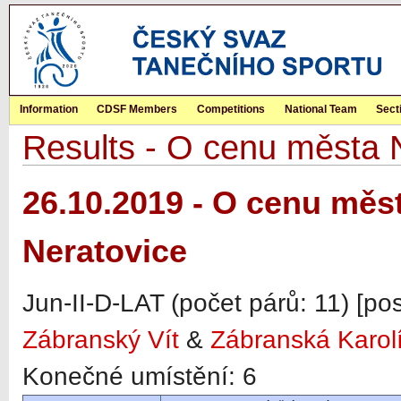
Information
CDSF Members
Competitions
National Team
Sect
Results - O cenu města N
26.10.2019 - O cenu měst
Neratovice
Jun-II-D-LAT (počet párů: 11) [po
Zábranský Vít
&
Zábranská Karol
Konečné umístění: 6