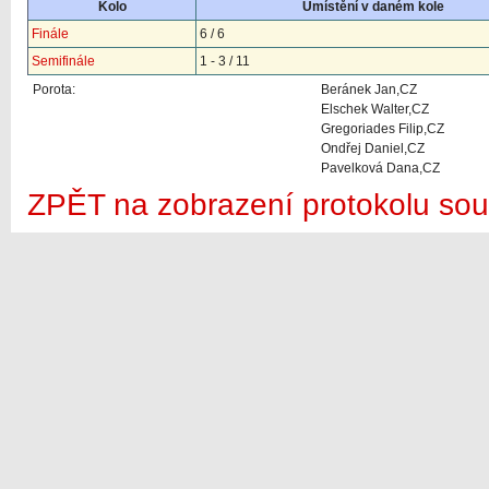
Kolo
Umístění v daném kole
Finále
6 / 6
Semifinále
1 - 3 / 11
Porota:
Beránek Jan,CZ
Elschek Walter,CZ
Gregoriades Filip,CZ
Ondřej Daniel,CZ
Pavelková Dana,CZ
ZPĚT na zobrazení protokolu sou