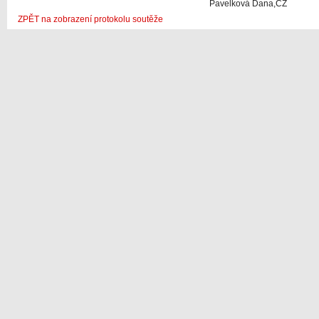
Pavelková Dana,CZ
ZPĚT na zobrazení protokolu soutěže