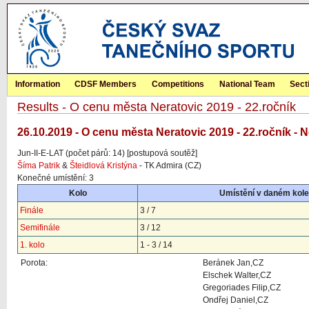
Information
CDSF Members
Competitions
National Team
Sect
Results - O cenu města Neratovic 2019 - 22.ročník
26.10.2019 - O cenu města Neratovic 2019 - 22.ročník - 
Jun-II-E-LAT (počet párů: 14) [postupová soutěž]
Šíma Patrik
&
Šteidlová Kristýna
- TK Admira (CZ)
Konečné umístění: 3
Kolo
Umístění v daném kole
Finále
3 / 7
Semifinále
3 / 12
1. kolo
1 - 3 / 14
Porota:
Beránek Jan,CZ
Elschek Walter,CZ
Gregoriades Filip,CZ
Ondřej Daniel,CZ