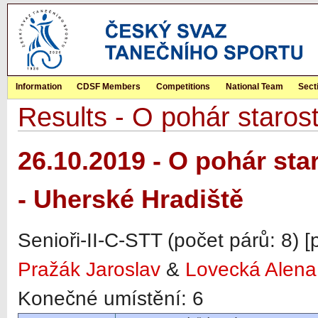
Information
CDSF Members
Competitions
National Team
Sect
Results - O pohár staros
26.10.2019 - O pohár st
- Uherské Hradiště
Senioři-II-C-STT (počet párů: 8) 
Pražák Jaroslav
&
Lovecká Alena
Konečné umístění: 6