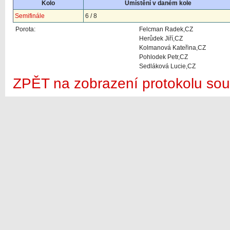
Kolo
Umístění v daném kole
Semifinále
6 / 8
Porota:
Felcman Radek,CZ
Herůdek Jiří,CZ
Kolmanová Kateřina,CZ
Pohlodek Petr,CZ
Sedláková Lucie,CZ
ZPĚT na zobrazení protokolu sou