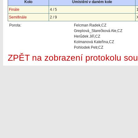
Kolo
Umístění v daném kole
Finále
4 / 5
Semifinále
2 / 9
Porota:
Felcman Radek,CZ
Greplová_Starečková Ale,CZ
Herůdek Jiří,CZ
Kolmanová Kateřina,CZ
Pohlodek Petr,CZ
ZPĚT na zobrazení protokolu sou