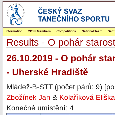
Information
CDSF Members
Competitions
National Team
Sect
Results - O pohár staros
26.10.2019 - O pohár st
- Uherské Hradiště
Mládež-B-STT (počet párů: 9) [po
Zbožínek Jan
&
Kolaříková Eliška
Konečné umístění: 4