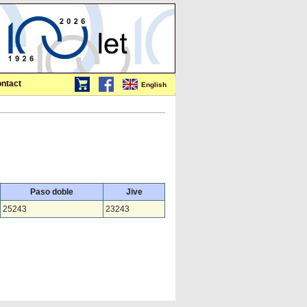
ntact
English
Paso doble
Jive
25243
23243