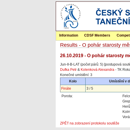
Information
CDSF Members
Competi
Results - O pohár starosty mě
26.10.2019 - O pohár starosty m
Jun-II-B-LAT (počet párů: 5) [postupová sout
Dufka Petr
&
Kolenková Alexandra
- TK Roka
Konečné umístění: 3
Kolo
Umístění v 
Finále
3 / 5
Porota:
Fel
Grep
Herů
Kolm
Vorá
ZPĚT na zobrazení protokolu soutěže