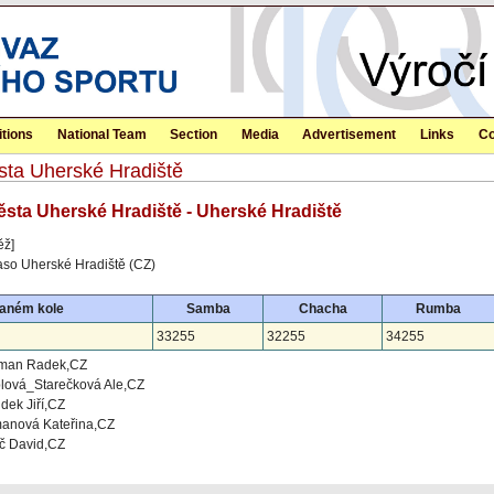
tions
National Team
Section
Media
Advertisement
Links
Co
sta Uherské Hradiště
ěsta Uherské Hradiště - Uherské Hradiště
ěž]
so Uherské Hradiště (CZ)
daném kole
Samba
Chacha
Rumba
33255
32255
34255
cman Radek,CZ
lová_Starečková Ale,CZ
dek Jiří,CZ
anová Kateřina,CZ
č David,CZ