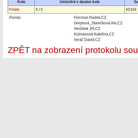
Kolo
Umístění v daném kole
S
Finále
5 / 5
45334
Porota:
Felcman Radek,CZ
Greplová_Starečková Ale,CZ
Herůdek Jiří,CZ
Kolmanová Kateřina,CZ
Voráč David,CZ
ZPĚT na zobrazení protokolu sou