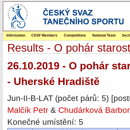
Information
CDSF Members
Competitions
National Team
Sect
Results - O pohár staros
26.10.2019 - O pohár st
- Uherské Hradiště
Jun-II-B-LAT (počet párů: 5) [pos
Malčík Petr
&
Chudárková Barbo
Konečné umístění: 5