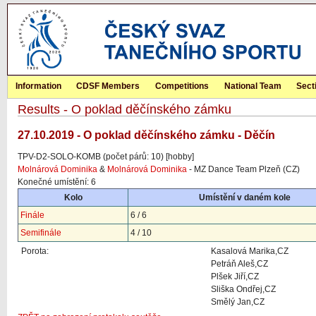
Information
CDSF Members
Competitions
National Team
Sect
Results - O poklad děčínského zámku
27.10.2019 - O poklad děčínského zámku - Děčín
TPV-D2-SOLO-KOMB (počet párů: 10) [hobby]
Molnárová Dominika
&
Molnárová Dominika
- MZ Dance Team Plzeň (CZ)
Konečné umístění: 6
Kolo
Umístění v daném kole
Finále
6 / 6
Semifinále
4 / 10
Porota:
Kasalová Marika,CZ
Petráň Aleš,CZ
Plšek Jiří,CZ
Sliška Ondřej,CZ
Smělý Jan,CZ