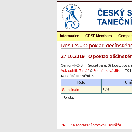
Information
CDSF Members
Competi
Results - O poklad děčínské
27.10.2019 - O poklad děčínské
Senioři-II-C-STT (počet párů: 6) [postupová 
Vokrouhlík Tomáš
&
Formánková Jitka
- TK 
Konečné umístění: 5
Kolo
Umí
Semifinále
5 / 6
Porota:
ZPĚT na zobrazení protokolu soutěže