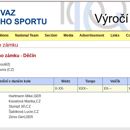
tions
National Team
Section
Media
Advertisement
Links
Co
ho zámku
ho zámku - Děčín
soutěž]
Luna (CZ)
stění v daném kole
Waltz
Tango
Valčík
X-XX-
XXX--
XX---
X
Hartmann Mike,GER
Kasalová Marika,CZ
Stumpf Jiří,CZ
Šabíková Lucie,CZ
Zeiss Gert,GER