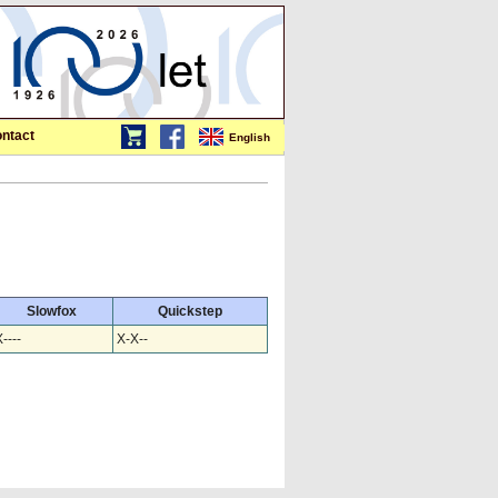
ntact
English
Slowfox
Quickstep
----
X-X--