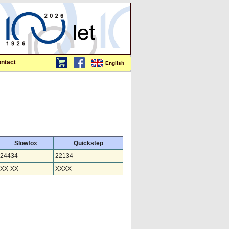
ntact
English
Slowfox
Quickstep
24434
22134
XX-XX
XXXX-