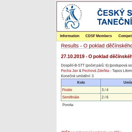
Information
CDSF Members
Competi
Results - O poklad děčínské
27.10.2019 - O poklad děčínské
Dospělí-B-STT (počet párů: 6) [postupová so
Pecha Jan
&
Pechová Zdeňka
- Tapos Litom
Konečné umístění: 3
Kolo
Umís
Finále
3 / 4
Semifinále
2 / 6
Porota: