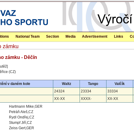
tions
National Team
Section
Media
Advertisement
Links
Co
ho zámku
ho zámku - Děčín
utěž]
ěřice (CZ)
tění v daném kole
Waltz
Tango
Valčík
24324
23334
33334
XX-XX
XXXX-
XX-XX
Hartmann Mike,GER
Petráň Aleš,CZ
Rydl Ondřej,CZ
Stumpf Jiří,CZ
Zeiss Gert,GER