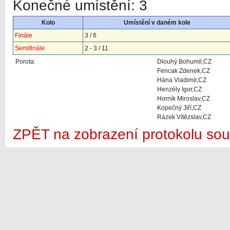
Konečné umístění: 3
Kolo
Umístění v daném kole
Finále
3 / 6
Semifinále
2 - 3 / 11
Porota:
Dlouhý Bohumil,CZ
Fencak Zdenek,CZ
Hána Vladimír,CZ
Henzély Igor,CZ
Horník Miroslav,CZ
Kopečný Jiří,CZ
Rázek Vítězslav,CZ
ZPĚT na zobrazení protokolu sou