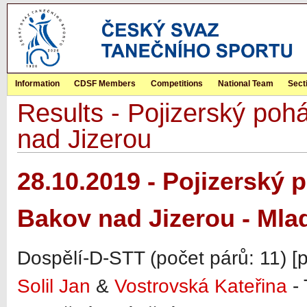
Information
CDSF Members
Competitions
National Team
Sect
Results - Pojizerský p
nad Jizerou
28.10.2019 - Pojizerský
Bakov nad Jizerou - Mla
Dospělí-D-STT (počet párů: 11) [
Solil Jan
&
Vostrovská Kateřina
- 