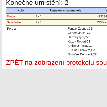
Konečné umístění: 2
Kolo
Umístění v daném kole
Finále
2 / 4
423234
Semifinále
2 / 6
XXXXX
Porota:
Fencak Zdenek,CZ
Gebert Marcel,CZ
Henzély Igor,CZ
Kazda Robert,CZ
Krtička Jaroslav,CZ
Kuklina Elizaveta,CZ
Nováček Dobromil,CZ
ZPĚT na zobrazení protokolu sou