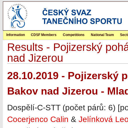
Information
CDSF Members
Competitions
National Team
Sect
Results - Pojizerský p
nad Jizerou
28.10.2019 - Pojizerský
Bakov nad Jizerou - Mla
Dospělí-C-STT (počet párů: 6) [p
Cocerjenco Calin
&
Jelínková Leo