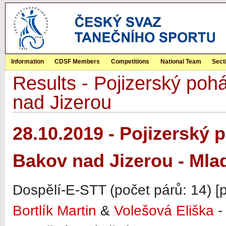
Information
CDSF Members
Competitions
National Team
Sect
Results - Pojizerský p
nad Jizerou
28.10.2019 - Pojizerský
Bakov nad Jizerou - Mla
Dospělí-E-STT (počet párů: 14) [
Bortlík Martin
&
Volešová Eliška
-