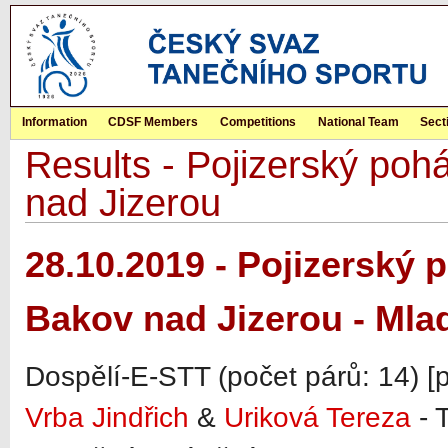
Information
CDSF Members
Competitions
National Team
Sect
Results - Pojizerský p
nad Jizerou
28.10.2019 - Pojizerský
Bakov nad Jizerou - Mla
Dospělí-E-STT (počet párů: 14) [
Vrba Jindřich
&
Uriková Tereza
- 