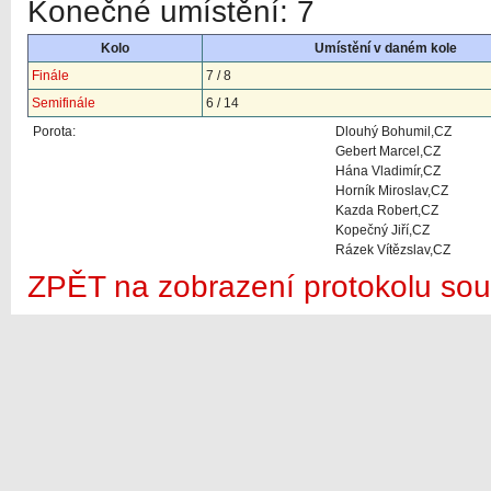
Konečné umístění: 7
Kolo
Umístění v daném kole
Finále
7 / 8
Semifinále
6 / 14
Porota:
Dlouhý Bohumil,CZ
Gebert Marcel,CZ
Hána Vladimír,CZ
Horník Miroslav,CZ
Kazda Robert,CZ
Kopečný Jiří,CZ
Rázek Vítězslav,CZ
ZPĚT na zobrazení protokolu sou