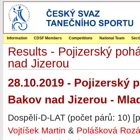
Information
CDSF Members
Competitions
National Team
Sect
Results - Pojizerský p
nad Jizerou
28.10.2019 - Pojizerský
Bakov nad Jizerou - Mla
Dospělí-D-LAT (počet párů: 10) [
Vojtíšek Martin
&
Polášková Rozá