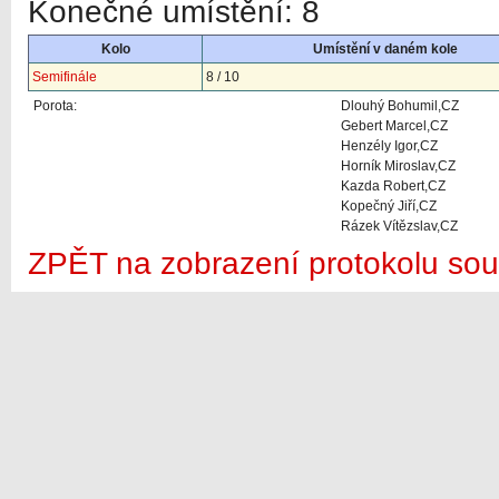
Konečné umístění: 8
Kolo
Umístění v daném kole
Semifinále
8 / 10
Porota:
Dlouhý Bohumil,CZ
Gebert Marcel,CZ
Henzély Igor,CZ
Horník Miroslav,CZ
Kazda Robert,CZ
Kopečný Jiří,CZ
Rázek Vítězslav,CZ
ZPĚT na zobrazení protokolu sou