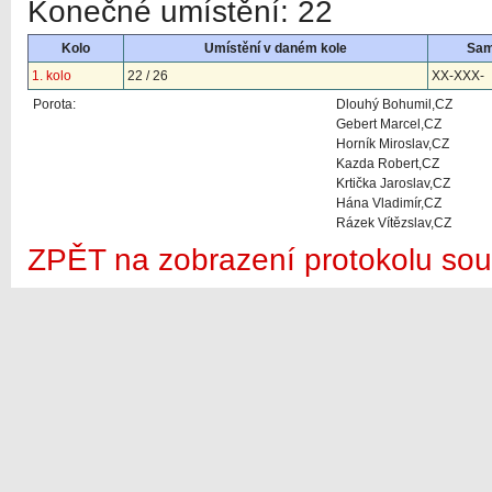
Konečné umístění: 22
Kolo
Umístění v daném kole
Sa
1. kolo
22 / 26
XX-XXX-
Porota:
Dlouhý Bohumil,CZ
Gebert Marcel,CZ
Horník Miroslav,CZ
Kazda Robert,CZ
Krtička Jaroslav,CZ
Hána Vladimír,CZ
Rázek Vítězslav,CZ
ZPĚT na zobrazení protokolu sou