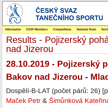
Information
CDSF Members
Competitions
National Team
Sect
Results - Pojizerský p
nad Jizerou
28.10.2019 - Pojizerský
Bakov nad Jizerou - Mla
Dospělí-B-LAT (počet párů: 26) [
Maček Petr
&
Šimůnková Kateřin