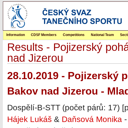
Information
CDSF Members
Competitions
National Team
Sect
Results - Pojizerský p
nad Jizerou
28.10.2019 - Pojizerský
Bakov nad Jizerou - Mla
Dospělí-B-STT (počet párů: 17) [
Hájek Lukáš
&
Daňsová Monika
-