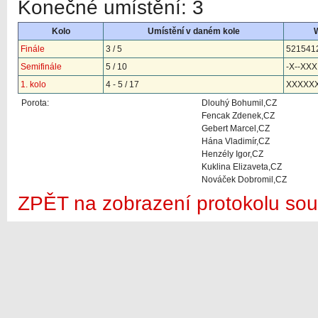
Konečné umístění: 3
Kolo
Umístění v daném kole
Finále
3 / 5
521541
Semifinále
5 / 10
-X--XXX
1. kolo
4 - 5 / 17
XXXXX
Porota:
Dlouhý Bohumil,CZ
Fencak Zdenek,CZ
Gebert Marcel,CZ
Hána Vladimír,CZ
Henzély Igor,CZ
Kuklina Elizaveta,CZ
Nováček Dobromil,CZ
ZPĚT na zobrazení protokolu sou