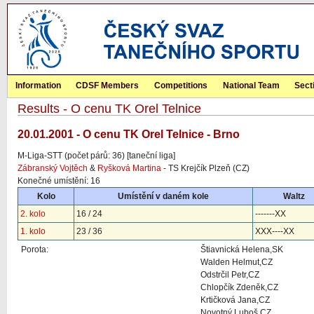
Information
CDSF Members
Competitions
National Team
Sect
Results - O cenu TK Orel Telnice
20.01.2001 - O cenu TK Orel Telnice - Brno
M-Liga-STT (počet párů: 36) [taneční liga]
Zábranský Vojtěch
&
Ryšková Martina
- TS Krejčík Plzeň (CZ)
Konečné umístění: 16
Kolo
Umístění v daném kole
Waltz
2. kolo
16 / 24
-------XX
1. kolo
23 / 36
XXX----XX
Porota:
Štiavnická Helena,SK
Walden Helmut,CZ
Odstrčil Petr,CZ
Chlopčík Zdeněk,CZ
Krtičková Jana,CZ
Novotný Luboš,CZ