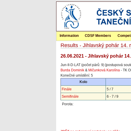
Information
CDSF Members
Competi
Results - Jihlavský pohár 14
26.06.2021 - Jihlavský pohár 14
Jun-II-D-LAT (počet párů: 9) [postupová sout
Burda Dominik
&
Mičunková Karolína
- TK O
Konečné umístění: 5
Kolo
Finále
5 / 7
Semifinále
6 - 7 / 9
Porota: