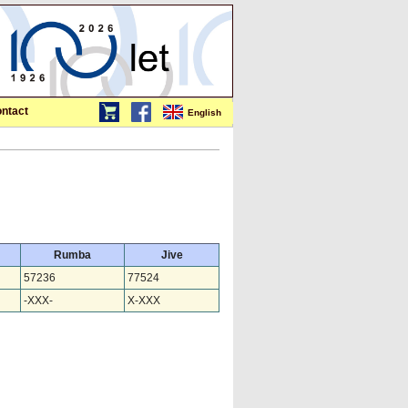
ntact
English
Rumba
Jive
57236
77524
-XXX-
X-XXX