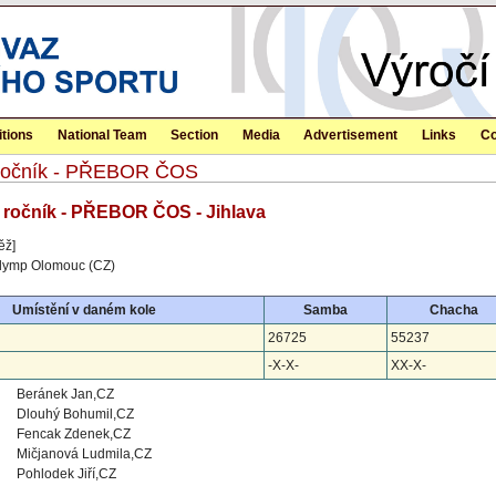
tions
National Team
Section
Media
Advertisement
Links
Co
. ročník - PŘEBOR ČOS
. ročník - PŘEBOR ČOS - Jihlava
ěž]
lymp Olomouc (CZ)
Umístění v daném kole
Samba
Chacha
26725
55237
-X-X-
XX-X-
Beránek Jan,CZ
Dlouhý Bohumil,CZ
Fencak Zdenek,CZ
Mičjanová Ludmila,CZ
Pohlodek Jiří,CZ