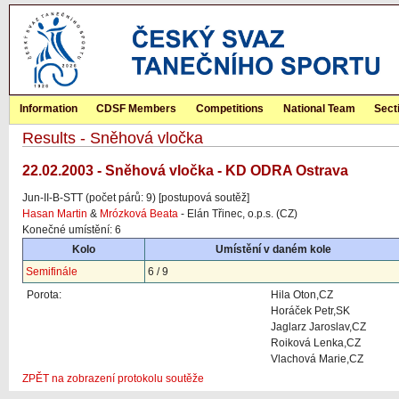
Information
CDSF Members
Competitions
National Team
Sect
Results - Sněhová vločka
22.02.2003 - Sněhová vločka - KD ODRA Ostrava
Jun-II-B-STT (počet párů: 9) [postupová soutěž]
Hasan Martin
&
Mrózková Beata
- Elán Třinec, o.p.s. (CZ)
Konečné umístění: 6
Kolo
Umístění v daném kole
Semifinále
6 / 9
Porota:
Hila Oton,CZ
Horáček Petr,SK
Jaglarz Jaroslav,CZ
Roiková Lenka,CZ
Vlachová Marie,CZ
ZPĚT na zobrazení protokolu soutěže