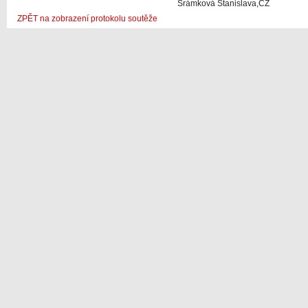
Šrámková Stanislava,CZ
ZPĚT na zobrazení protokolu soutěže