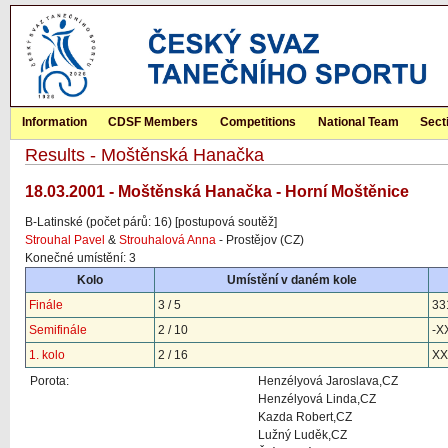
Information
CDSF Members
Competitions
National Team
Sect
Results - Moštěnská Hanačka
18.03.2001 - Moštěnská Hanačka - Horní Moštěnice
B-Latinské (počet párů: 16) [postupová soutěž]
Strouhal Pavel
&
Strouhalová Anna
- Prostějov (CZ)
Konečné umístění: 3
Kolo
Umístění v daném kole
Finále
3 / 5
33
Semifinále
2 / 10
-X
1. kolo
2 / 16
XX
Porota:
Henzélyová Jaroslava,CZ
Henzélyová Linda,CZ
Kazda Robert,CZ
Lužný Luděk,CZ