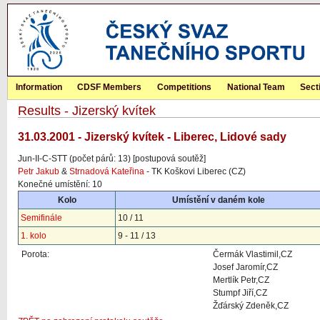
Information
CDSF Members
Competitions
National Team
Sect
Results - Jizerský kvítek
31.03.2001 - Jizerský kvítek - Liberec, Lidové sady
Jun-II-C-STT (počet párů: 13) [postupová soutěž]
Petr Jakub
&
Strnadová Kateřina
- TK Koškovi Liberec (CZ)
Konečné umístění: 10
Kolo
Umístění v daném kole
Semifinále
10 / 11
1. kolo
9 - 11 / 13
Porota:
Čermák Vlastimil,CZ
Josef Jaromír,CZ
Mertlík Petr,CZ
Stumpf Jiří,CZ
Žďárský Zdeněk,CZ