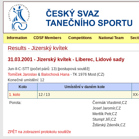
Information
CDSF Members
Competitions
National Team
Sect
Results - Jizerský kvítek
31.03.2001 - Jizerský kvítek - Liberec, Lidové sady
Jun-II-C-STT (počet párů: 13) [postupová soutěž]
Tomíček Jaroslav
&
Balochová Hana
- TK 1976 Most (CZ)
Konečné umístění: 12
Kolo
Umístění v daném kole
1. kolo
12 / 13
XX-
Porota:
Čermák Vlastimil,CZ
Josef Jaromír,CZ
Mertlík Petr,CZ
Stumpf Jiří,CZ
Žďárský Zdeněk,CZ
ZPĚT na zobrazení protokolu soutěže