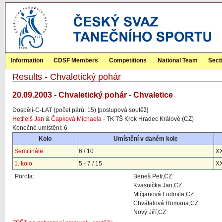
Information
CDSF Members
Competitions
National Team
Sect
Results - Chvaletický pohár
20.09.2003 - Chvaletický pohár - Chvaletice
Dospělí-C-LAT (počet párů: 15) [postupová soutěž]
Hetfleiš Jan
&
Čapková Michaela
- TK TŠ Krok Hradec Králové (CZ)
Konečné umístění: 6
Kolo
Umístění v daném kole
Semifinále
6 / 10
XX
1. kolo
5 - 7 / 15
X
Porota:
Beneš Petr,CZ
Kvasnička Jan,CZ
Mičjanová Ludmila,CZ
Chvátalová Romana,CZ
Nový Jiří,CZ