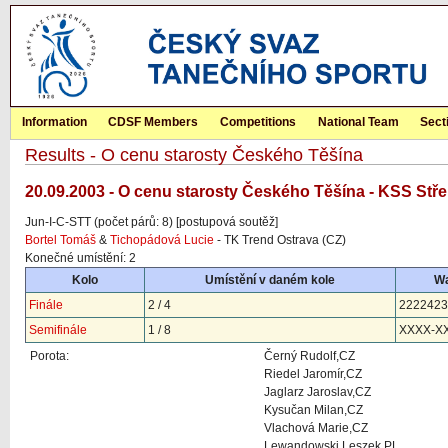
Information
CDSF Members
Competitions
National Team
Sect
Results - O cenu starosty Českého Těšína
20.09.2003 - O cenu starosty Českého Těšína - KSS Stře
Jun-I-C-STT (počet párů: 8) [postupová soutěž]
Bortel Tomáš
&
Tichopádová Lucie
- TK Trend Ostrava (CZ)
Konečné umístění: 2
Kolo
Umístění v daném kole
Wa
Finále
2 / 4
2222423
Semifinále
1 / 8
XXXX-X
Porota:
Černý Rudolf,CZ
Riedel Jaromír,CZ
Jaglarz Jaroslav,CZ
Kysučan Milan,CZ
Vlachová Marie,CZ
Lewandowski Leszek,PL