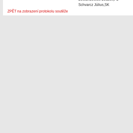
Schvarcz Július,SK
ZPĚT na zobrazení protokolu soutěže