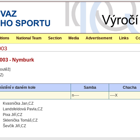
tions
National Team
Section
Media
Advertisement
Links
Co
003
2003 - Nymburk
outěž]
Z)
ístění v daném kole
Samba
Chacha
n----
----X
Kvasnička Jan,CZ
Landsfeldová Pavla,CZ
Pixa Jiří,CZ
Sklenička Tomáš,CZ
Ševčík Jiří,CZ