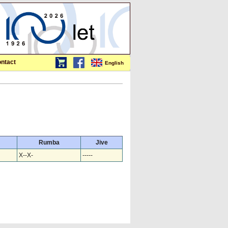
ntact
English
Rumba
Jive
X--X-
-----