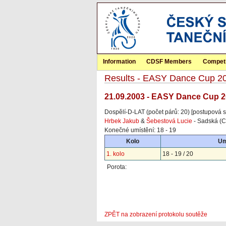
Information
CDSF Members
Competi
Results - EASY Dance Cup 2
21.09.2003 - EASY Dance Cup 
Dospělí-D-LAT (počet párů: 20) [postupová s
Hrbek Jakub
&
Šebestová Lucie
- Sadská (C
Konečné umístění: 18 - 19
Kolo
Um
1. kolo
18 - 19 / 20
Porota:
ZPĚT na zobrazení protokolu soutěže