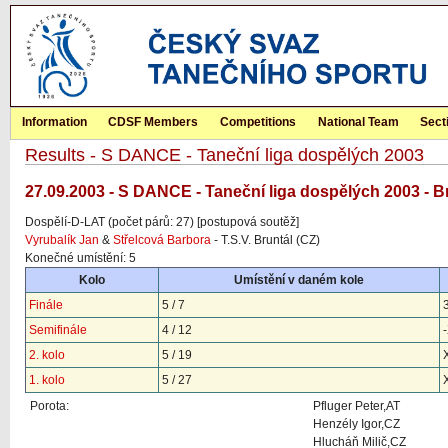
Information
CDSF Members
Competitions
National Team
Sect
Results - S DANCE - Taneční liga dospělých 2003
27.09.2003 - S DANCE - Taneční liga dospělých 2003 - B
Dospělí-D-LAT (počet párů: 27) [postupová soutěž]
Vyrubalík Jan
&
Střelcová Barbora
- T.S.V. Bruntál (CZ)
Konečné umístění: 5
Kolo
Umístění v daném kole
Finále
5 / 7
Semifinále
4 / 12
2. kolo
5 / 19
1. kolo
5 / 27
Porota:
Pfluger Peter,AT
Henzély Igor,CZ
Hlucháň Milič,CZ