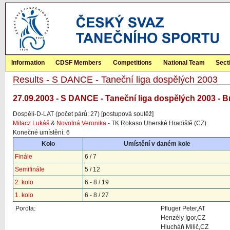
Information
CDSF Members
Competitions
National Team
Sect
Results - S DANCE - Taneční liga dospělých 2003
27.09.2003 - S DANCE - Taneční liga dospělých 2003 - B
Dospělí-D-LAT (počet párů: 27) [postupová soutěž]
Mitacz Lukáš
&
Novotná Veronika
- TK Rokaso Uherské Hradiště (CZ)
Konečné umístění: 6
Kolo
Umístění v daném kole
Finále
6 / 7
Semifinále
5 / 12
2. kolo
6 - 8 / 19
1. kolo
6 - 8 / 27
Porota:
Pfluger Peter,AT
Henzély Igor,CZ
Hlucháň Milič,CZ