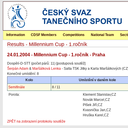
Information
CDSF Members
Competitions
National Team
Sect
Results - Millennium Cup - 1.ročník
24.01.2004 - Millennium Cup - 1.ročník - Praha
Dospělí-D-STT (počet párů: 11) [postupová soutěž]
Šerpán Adam
&
Maršálková Lenka
- Salta TSK Jitky a Karla Maršálkových (CZ
Konečné umístění: 8
Kolo
Umístění v daném kole
Semifinále
8 / 11
Porota:
Klement Stanislav,CZ
Novák Marcel,CZ
Plšek Jiří,CZ
Kvasnička Jan,CZ
Hruška Karel,CZ
ZPĚT na zobrazení protokolu soutěže