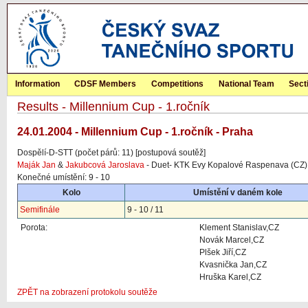
Information
CDSF Members
Competitions
National Team
Sect
Results - Millennium Cup - 1.ročník
24.01.2004 - Millennium Cup - 1.ročník - Praha
Dospělí-D-STT (počet párů: 11) [postupová soutěž]
Maják Jan
&
Jakubcová Jaroslava
- Duet- KTK Evy Kopalové Raspenava (CZ)
Konečné umístění: 9 - 10
Kolo
Umístění v daném kole
Semifinále
9 - 10 / 11
Porota:
Klement Stanislav,CZ
Novák Marcel,CZ
Plšek Jiří,CZ
Kvasnička Jan,CZ
Hruška Karel,CZ
ZPĚT na zobrazení protokolu soutěže