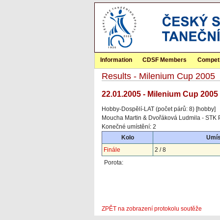
Information
CDSF Members
Competi
Results - Milenium Cup 2005
22.01.2005 - Milenium Cup 2005 
Hobby-Dospělí-LAT (počet párů: 8) [hobby]
Moucha Martin & Dvořáková Ludmila - STK 
Konečné umístění: 2
Kolo
Umís
Finále
2 / 8
Porota:
ZPĚT na zobrazení protokolu soutěže