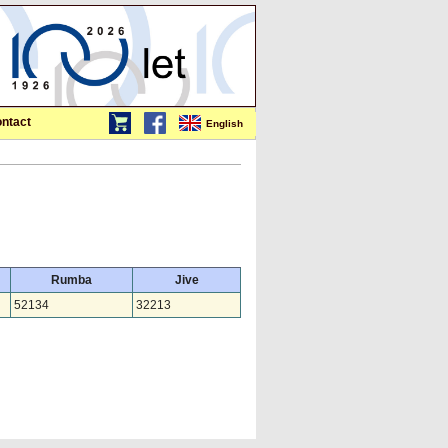
ntact
English
Rumba
Jive
52134
32213