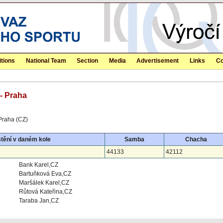
tions
National Team
Section
Media
Advertisement
Links
Co
- Praha
Praha (CZ)
tění v daném kole
Samba
Chacha
44133
42112
Bank Karel,CZ
Bartuňková Eva,CZ
Maršálek Karel,CZ
Růtová Kateřina,CZ
Taraba Jan,CZ