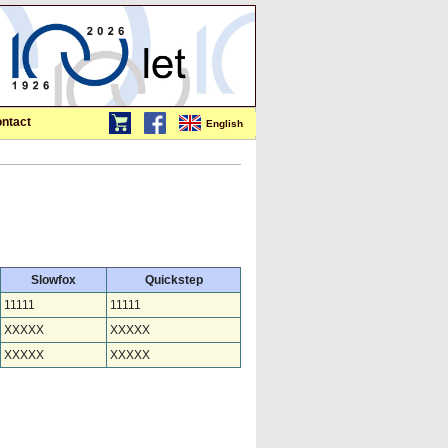
ntact
English
Slowfox
Quickstep
11111
11111
XXXXX
XXXXX
XXXXX
XXXXX