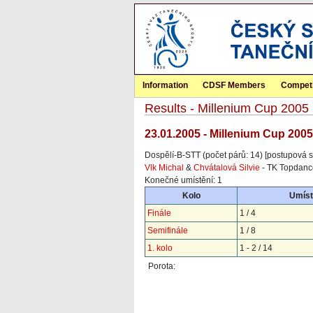
Information
CDSF Members
Competi
Results - Millenium Cup 2005
23.01.2005 - Millenium Cup 2005
Dospělí-B-STT (počet párů: 14) [postupová s
Vlk Michal
&
Chvátalová Silvie
- TK Topdance
Konečné umístění: 1
Kolo
Umíst
Finále
1 / 4
Semifinále
1 / 8
1. kolo
1 - 2 / 14
Porota: