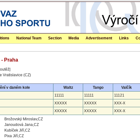
tions
National Team
Section
Media
Advertisement
Links
Co
 - Praha
outěž]
 Vratislavice (CZ)
ění v daném kole
Waltz
Tango
Valčík
11111
11111
11121
XXXXX
XXXXX
XXX-X
XXXXX
XXXXX
XXX-X
Brožovský Miroslav,CZ
Janoudová Jana,CZ
Kubíček Jiří,CZ
Pixa Jiří,CZ