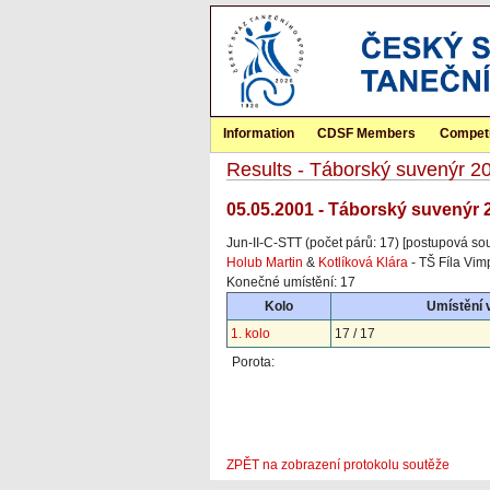
Information
CDSF Members
Competi
Results - Táborský suvenýr 2
05.05.2001 - Táborský suvenýr 
Jun-II-C-STT (počet párů: 17) [postupová so
Holub Martin
&
Kotlíková Klára
- TŠ Fíla Vim
Konečné umístění: 17
Kolo
Umístění 
1. kolo
17 / 17
Porota:
ZPĚT na zobrazení protokolu soutěže