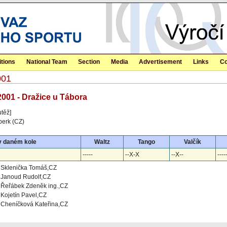
tions
National Team
Section
Media
Advertisement
Links
Co
001
2001 - Dražice u Tábora
utěž]
perk (CZ)
v daném kole
Waltz
Tango
Valčík
-----
--X-X
--X--
----
Sklenička Tomáš,CZ
Janoud Rudolf,CZ
Řeřábek Zdeněk ing.,CZ
Kojetín Pavel,CZ
Cheníčková Kateřina,CZ