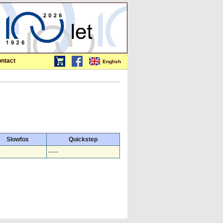
ntact
English
Slowfox
Quickstep
-
-----