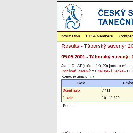
Information
CDSF Members
Competi
Results - Táborský suvenýr 2
05.05.2001 - Táborský suvenýr 
Jun-II-C-LAT (počet párů: 20) [postupová sou
Dobšovič Vladimír
&
Chalupská Lenka
- TK 
Konečné umístění: 7
Kolo
Umíst
Semifinále
7 / 11
1. kolo
10 - 11 / 20
Porota: