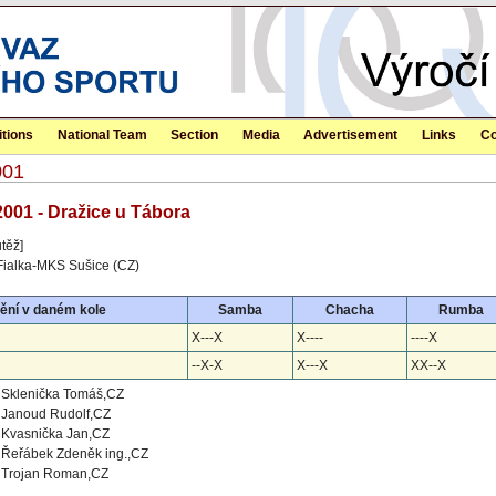
tions
National Team
Section
Media
Advertisement
Links
Co
001
2001 - Dražice u Tábora
těž]
Fialka-MKS Sušice (CZ)
ění v daném kole
Samba
Chacha
Rumba
X---X
X----
----X
--X-X
X---X
XX--X
Sklenička Tomáš,CZ
Janoud Rudolf,CZ
Kvasnička Jan,CZ
Řeřábek Zdeněk ing.,CZ
Trojan Roman,CZ