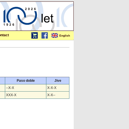
ntact
English
Paso doble
Jive
--X-X
X-X-X
XXX-X
X-X--