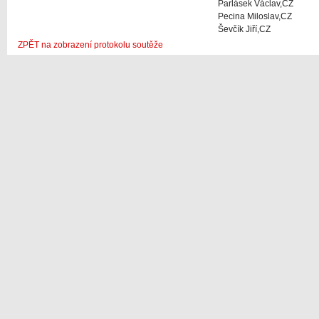
Parlásek Václav,CZ
Pecina Miloslav,CZ
Ševčík Jiří,CZ
ZPĚT na zobrazení protokolu soutěže