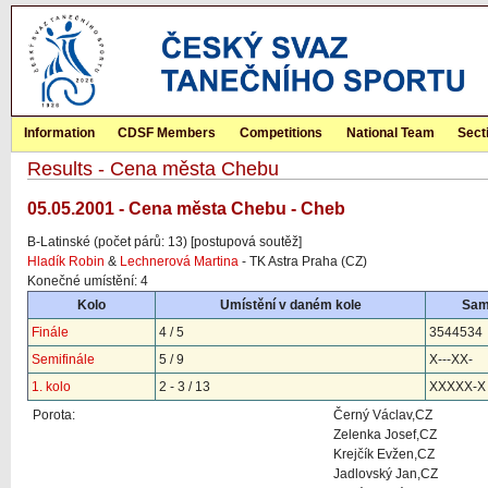
Information
CDSF Members
Competitions
National Team
Sect
Results - Cena města Chebu
05.05.2001 - Cena města Chebu - Cheb
B-Latinské (počet párů: 13) [postupová soutěž]
Hladík Robin
&
Lechnerová Martina
- TK Astra Praha (CZ)
Konečné umístění: 4
Kolo
Umístění v daném kole
Sam
Finále
4 / 5
3544534
Semifinále
5 / 9
X---XX-
1. kolo
2 - 3 / 13
XXXXX-X
Porota:
Černý Václav,CZ
Zelenka Josef,CZ
Krejčík Evžen,CZ
Jadlovský Jan,CZ