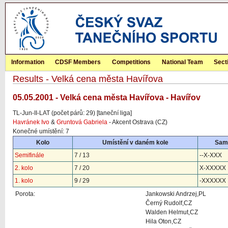
Information
CDSF Members
Competitions
National Team
Sect
Results - Velká cena města Havířova
05.05.2001 - Velká cena města Havířova - Havířov
TL-Jun-II-LAT (počet párů: 29) [taneční liga]
Havránek Ivo
&
Gruntová Gabriela
- Akcent Ostrava (CZ)
Konečné umístění: 7
Kolo
Umístění v daném kole
Sam
Semifinále
7 / 13
--X-XXX
2. kolo
7 / 20
X-XXXXX
1. kolo
9 / 29
-XXXXXX
Porota:
Jankowski Andrzej,PL
Černý Rudolf,CZ
Walden Helmut,CZ
Hila Oton,CZ