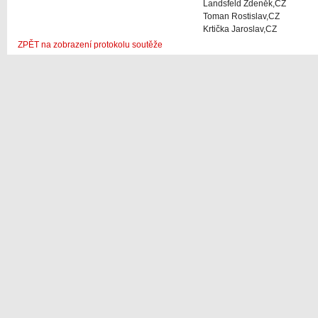
Landsfeld Zdeněk,CZ
Toman Rostislav,CZ
Krtička Jaroslav,CZ
ZPĚT na zobrazení protokolu soutěže