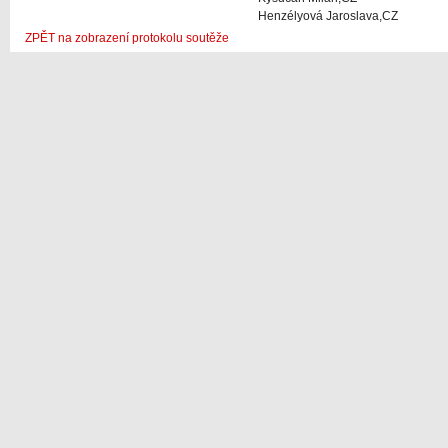
Henzélyová Jaroslava,CZ
ZPĚT na zobrazení protokolu soutěže