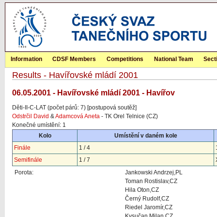
Information
CDSF Members
Competitions
National Team
Sect
Results - Havířovské mládí 2001
06.05.2001 - Havířovské mládí 2001 - Havířov
Děti-II-C-LAT (počet párů: 7) [postupová soutěž]
Odstrčil David
&
Adamcová Aneta
- TK Orel Telnice (CZ)
Konečné umístění: 1
Kolo
Umístění v daném kole
Finále
1 / 4
Semifinále
1 / 7
Porota:
Jankowski Andrzej,PL
Toman Rostislav,CZ
Hila Oton,CZ
Černý Rudolf,CZ
Riedel Jaromír,CZ
Kysučan Milan,CZ