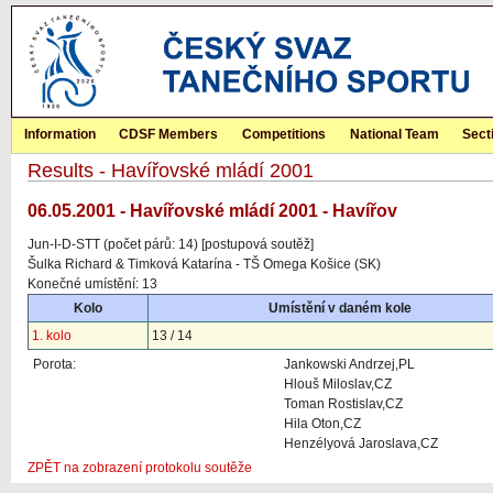
Information
CDSF Members
Competitions
National Team
Sect
Results - Havířovské mládí 2001
06.05.2001 - Havířovské mládí 2001 - Havířov
Jun-I-D-STT (počet párů: 14) [postupová soutěž]
Šulka Richard & Timková Katarína - TŠ Omega Košice (SK)
Konečné umístění: 13
Kolo
Umístění v daném kole
1. kolo
13 / 14
Porota:
Jankowski Andrzej,PL
Hlouš Miloslav,CZ
Toman Rostislav,CZ
Hila Oton,CZ
Henzélyová Jaroslava,CZ
ZPĚT na zobrazení protokolu soutěže