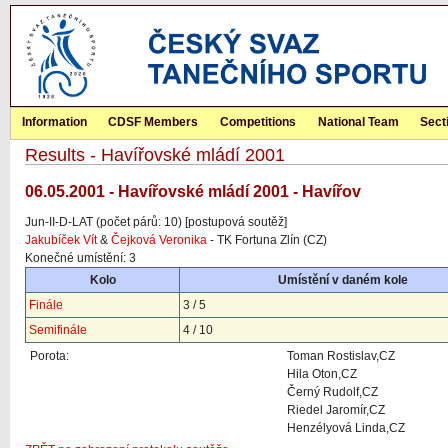
Information
CDSF Members
Competitions
National Team
Sect
Results - Havířovské mládí 2001
06.05.2001 - Havířovské mládí 2001 - Havířov
Jun-II-D-LAT (počet párů: 10) [postupová soutěž]
Jakubíček Vít
&
Čejková Veronika
- TK Fortuna Zlín (CZ)
Konečné umístění: 3
Kolo
Umístění v daném kole
Finále
3 / 5
Semifinále
4 / 10
Porota:
Toman Rostislav,CZ
Hila Oton,CZ
Černý Rudolf,CZ
Riedel Jaromír,CZ
Henzélyová Linda,CZ