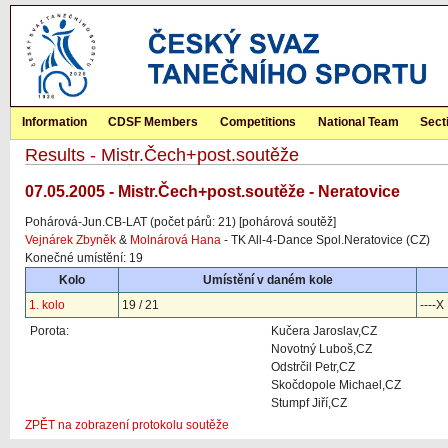
Information
CDSF Members
Competitions
National Team
Sect
Results - Mistr.Čech+post.soutěže
07.05.2005 - Mistr.Čech+post.soutěže - Neratovice
Pohárová-Jun.CB-LAT (počet párů: 21) [pohárová soutěž]
Vejnárek Zbyněk
&
Molnárová Hana
- TK All-4-Dance Spol.Neratovice (CZ)
Konečné umístění: 19
Kolo
Umístění v daném kole
1. kolo
19 / 21
----X
Porota:
Kučera Jaroslav,CZ
Novotný Luboš,CZ
Odstrčil Petr,CZ
Skočdopole Michael,CZ
Stumpf Jiří,CZ
ZPĚT na zobrazení protokolu soutěže